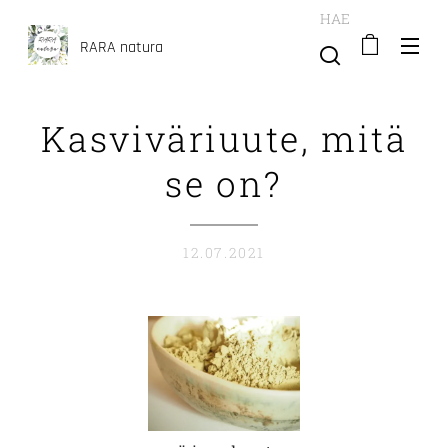
HAE
RARA natura
Kasviväriuute, mitä
se on?
12.07.2021