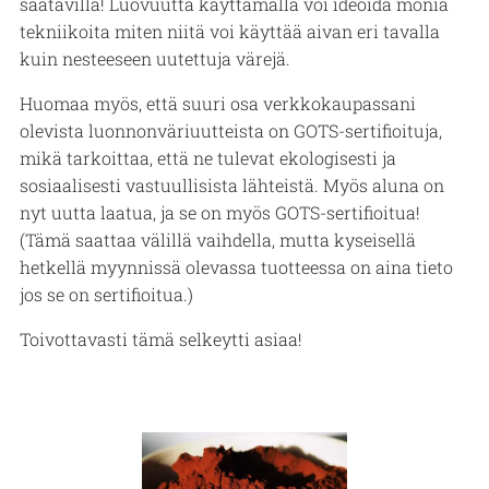
saatavilla! Luovuutta käyttämällä voi ideoida monia
tekniikoita miten niitä voi käyttää aivan eri tavalla
kuin nesteeseen uutettuja värejä.
Huomaa myös, että suuri osa verkkokaupassani
olevista luonnonväriuutteista on GOTS-sertifioituja,
mikä tarkoittaa, että ne tulevat ekologisesti ja
sosiaalisesti vastuullisista lähteistä. Myös aluna on
nyt uutta laatua, ja se on myös GOTS-sertifioitua!
(Tämä saattaa välillä vaihdella, mutta kyseisellä
hetkellä myynnissä olevassa tuotteessa on aina tieto
jos se on sertifioitua.)
Toivottavasti tämä selkeytti asiaa!