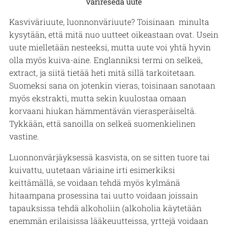
värireseda uute
Kasviväriuute, luonnonväriuute? Toisinaan minulta
kysytään, että mitä nuo uutteet oikeastaan ovat. Usein
uute mielletään nesteeksi, mutta uute voi yhtä hyvin
olla myös kuiva-aine. Englanniksi termi on selkeä,
extract, ja siitä tietää heti mitä sillä tarkoitetaan.
Suomeksi sana on jotenkin vieras, toisinaan sanotaan
myös ekstrakti, mutta sekin kuulostaa omaan
korvaani hiukan hämmentävän vierasperäiseltä.
Tykkään, että sanoilla on selkeä suomenkielinen
vastine.
Luonnonvärjäyksessä kasvista, on se sitten tuore tai
kuivattu, uutetaan väriaine irti esimerkiksi
keittämällä, se voidaan tehdä myös kylmänä
hitaampana prosessina tai uutto voidaan joissain
tapauksissa tehdä alkoholiin (alkoholia käytetään
enemmän erilaisissa lääkeuutteissa, yrttejä voidaan