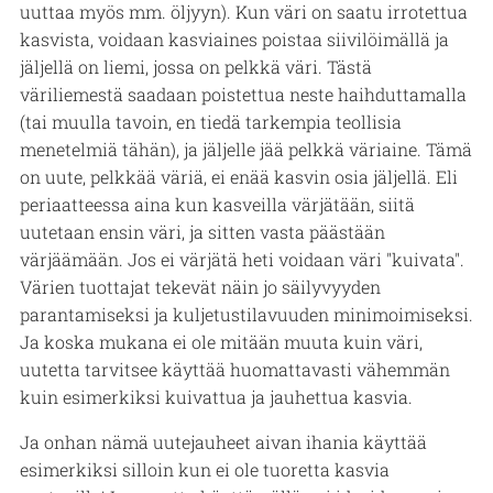
uuttaa myös mm. öljyyn). Kun väri on saatu irrotettua
kasvista, voidaan kasviaines poistaa siivilöimällä ja
jäljellä on liemi, jossa on pelkkä väri. Tästä
väriliemestä saadaan poistettua neste haihduttamalla
(tai muulla tavoin, en tiedä tarkempia teollisia
menetelmiä tähän), ja jäljelle jää pelkkä väriaine. Tämä
on uute, pelkkää väriä, ei enää kasvin osia jäljellä. Eli
periaatteessa aina kun kasveilla värjätään, siitä
uutetaan ensin väri, ja sitten vasta päästään
värjäämään. Jos ei värjätä heti voidaan väri "kuivata".
Värien tuottajat tekevät näin jo säilyvyyden
parantamiseksi ja kuljetustilavuuden minimoimiseksi.
Ja koska mukana ei ole mitään muuta kuin väri,
uutetta tarvitsee käyttää huomattavasti vähemmän
kuin esimerkiksi kuivattua ja jauhettua kasvia.
Ja onhan nämä uutejauheet aivan ihania käyttää
esimerkiksi silloin kun ei ole tuoretta kasvia