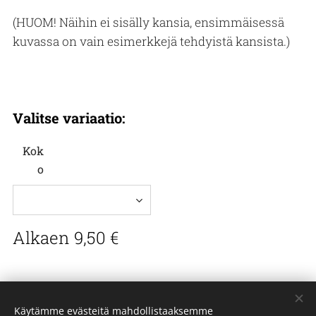
(HUOM! Näihin ei sisälly kansia, ensimmäisessä
kuvassa on vain esimerkkejä tehdyistä kansista.)
Valitse variaatio:
Kok
o
Alkaen
9,50
€
© Outi Mäkelä / RARA natura - Suomi Finland
Käytämme evästeitä mahdollistaaksemme