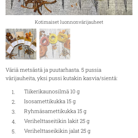
Kotimaiset luonnonvärijauheet
Väriä metsästä ja puutarhasta
Väriä metsästä ja puutarhasta. 5 pussia
värijauheita, yksi pussi kutakin kasvia/sientä:
Tiikerikaunosilmä 10 g
Isosamettikukka 15 g
Ryhmäsamettikukka 15 g
Verihelttaseitikin lakit 25 g
Verihelttaseikikin jalat 25 g