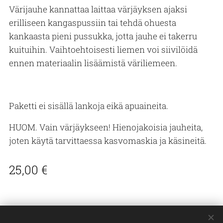
Värijauhe kannattaa laittaa värjäyksen ajaksi
erilliseen kangaspussiin tai tehdä ohuesta
kankaasta pieni pussukka, jotta jauhe ei takerru
kuituihin. Vaihtoehtoisesti liemen voi siivilöidä
ennen materiaalin lisäämistä väriliemeen.
Paketti ei sisällä lankoja eikä apuaineita.
HUOM. Vain värjäykseen! Hienojakoisia jauheita,
joten käytä tarvittaessa kasvomaskia ja käsineitä.
25,00
€
© Outi Mäkelä / RARA natura - Suomi Finland