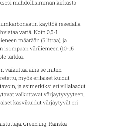
aksesi mahdollisimman kirkasta
siumkarbonaatin käyttöä resedalla
hvistaa väriä. Noin 0,5-1
ieneen määrään (5 litraa), ja
en isompaan väriliemeen (10-15
ole tarkka.
n vaikuttaa aina se miten
retettu, myös erilaiset kuidut
 tavoin, ja esimerkiksi eri villalaadut
elytavat vaikuttavat värjäytyvyyteen,
aiset kasvikuidut värjäytyvät eri
istuttaja: Green'ing, Ranska