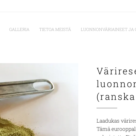
GALLERIA
TIETOA MEISTÄ
LUONNONVÄRIAINEET JA 
Värires
luonno
(ranska
Laadukas värire
Tämä eurooppal