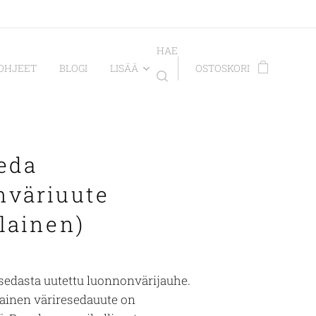
HAE
OHJEET
BLOGI
LISÄÄ
OSTOSKORI
eda
nväriuute
lainen)
sedasta uutettu luonnonvärijauhe.
ainen väriresedauute on