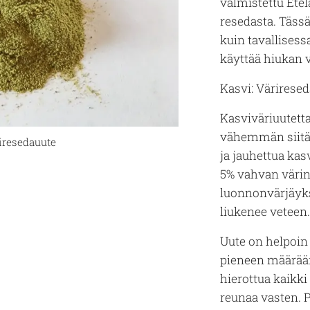
valmistettu Ete
resedasta. Täss
kuin tavallisessa
käyttää hiukan
Kasvi: Väriresed
Kasviväriuutetta
vähemmän siitä 
iresedauute
ja jauhettua kas
5% vahvan värin
luonnonvärjäyks
liukenee veteen
Uute on helpoin 
pieneen määrään
hierottua kaikki
reunaa vasten. P