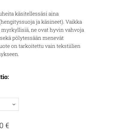
uheita käsitellessäsi aina
(hengityssuoja ja käsineet). Vaikka
e myrkyllisiä, ne ovat hyvin vahvoja
a sekä pölytessään menevät
ote on tarkoitettu vain tekstiilien
äykseen.
tio:
50
€