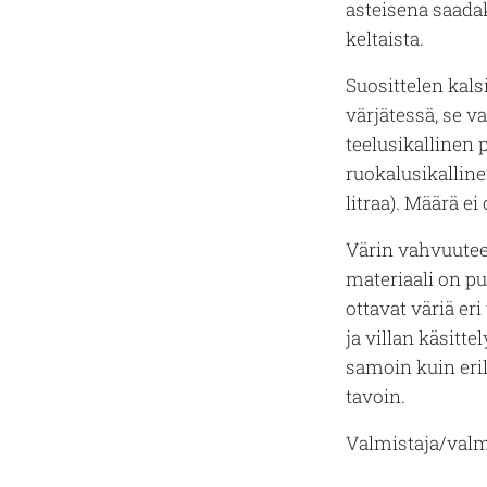
asteisena saad
keltaista.
Suosittelen kal
värjätessä, se va
teelusikallinen p
ruokalusikallin
litraa). Määrä ei 
Värin vahvuutee
materiaali on pu
ottavat väriä eri
ja villan käsitt
samoin kuin eril
tavoin.
Valmistaja/valm