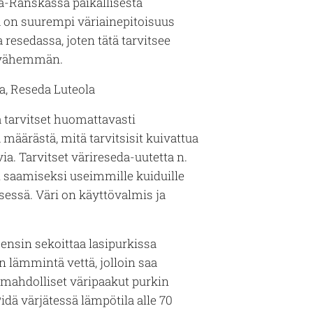
lä-Ranskassa paikallisesta
ä on suurempi väriainepitoisuus
 resedassa, joten tätä tarvitsee
 vähemmän.
a,
Reseda Luteola
 tarvitset huomattavasti
määrästä, mitä tarvitsisit kuivattua
via. Tarvitset värireseda-uutetta n.
 saamiseksi useimmille kuiduille
essä. Väri on käyttövalmis ja
.
ensin sekoittaa lasipurkissa
 lämmintä vettä, jolloin saa
 mahdolliset väripaakut purkin
idä värjätessä lämpötila alle 70