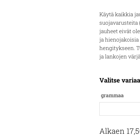
Käytä kaikkia ja
suojavarusteita 
jauheet eivät ol
ja hienojakoisi
hengitykseen. Tu
ja lankojen värj
Valitse variaa
grammaa
Alkaen
17,