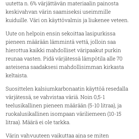
uutetta n. 6% värjättävän materiaalin painosta
keskivahvan värin saamiseksi useimmille
kuiduille. Väri on käyttövalmis ja liukenee veteen.
Uute on helpoin ensin sekoittaa lasipurkissa
pieneen määrään lämmintä vettä, jolloin saa
hierottua kaikki mahdolliset väripaakut purkin
reunaa vasten. Pidä värjätessä lämpötila alle 70
asteisena saadaksesi mahdollisimman kirkasta
keltaista.
Suosittelen kalsiumkarbonaatin käyttöä resedalla
värjätessä, se vahvistaa väriä. Noin 0,5-1
teelusikallinen pieneen määrään (5-10 litraa), ja
ruokalusikallinen isompaan väriliemeen (10-15
litraa). Määrä ei ole tarkka.
Värin vahvuuteen vaikuttaa aina se miten