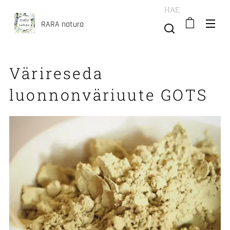
HAE
RARA natura
Värireseda
luonnonväriuute GOTS