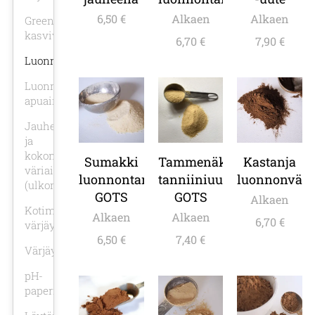
6,50
€
Alkaen
Alkaen
Green'ing
kasviväriuutteet
6,70
€
7,90
€
Luonnontanniinit
Luonnonvärjäyksen
apuaineet
Jauhetut
ja
kokonaiset
Sumakki
Tammenäkämä
Kastanja
väriaineet
luonnontanniini
tanniiniuute
luonnonväri
(ulkomaiset)
GOTS
GOTS
Alkaen
Kotimaiset
Alkaen
Alkaen
6,70
€
värjäysaineet
6,50
€
7,40
€
Värjäyssienet
pH-
paperit