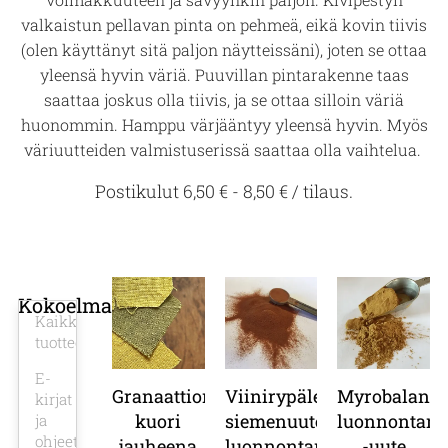
valkaistun pellavan pinta on pehmeä, eikä kovin tiivis
(olen käyttänyt sitä paljon näytteissäni), joten se ottaa
yleensä hyvin väriä. Puuvillan pintarakenne taas
saattaa joskus olla tiivis, ja se ottaa silloin väriä
huonommin. Hamppu värjääntyy yleensä hyvin. Myös
väriuutteiden valmistuserissä saattaa olla vaihtelua.
Postikulut 6,50 € - 8,50 € / tilaus.
Kokoelmat
Kaikki
tuotteet
E-
Granaattiomenan
Viinirypäleen
Myrobalan
kirjat
kuori
siemenuute,
luonnontann
ja
ohjeet
jauheena
luonnontanniini
-uute