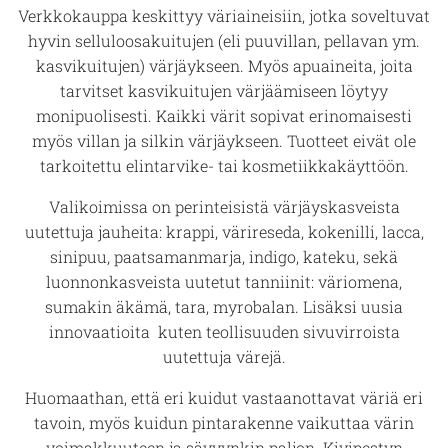
Verkkokauppa keskittyy väriaineisiin, jotka soveltuvat
hyvin selluloosakuitujen (eli puuvillan, pellavan ym.
kasvikuitujen) värjäykseen. Myös apuaineita, joita
tarvitset kasvikuitujen värjäämiseen löytyy
monipuolisesti. Kaikki värit sopivat erinomaisesti
myös villan ja silkin värjäykseen. Tuotteet eivät ole
tarkoitettu elintarvike- tai kosmetiikkakäyttöön.
Valikoimissa on perinteisistä värjäyskasveista
uutettuja jauheita: krappi, värireseda, kokenilli, lacca,
sinipuu, paatsamanmarja, indigo, kateku, sekä
luonnonkasveista uutetut tanniinit: väriomena,
sumakin äkämä, tara, myrobalan. Lisäksi uusia
innovaatioita kuten teollisuuden sivuvirroista
uutettuja värejä.
Huomaathan, että eri kuidut vastaanottavat väriä eri
tavoin, myös kuidun pintarakenne vaikuttaa värin
voimakkuuteen ja sävyynkin paljon. Kivipestyn